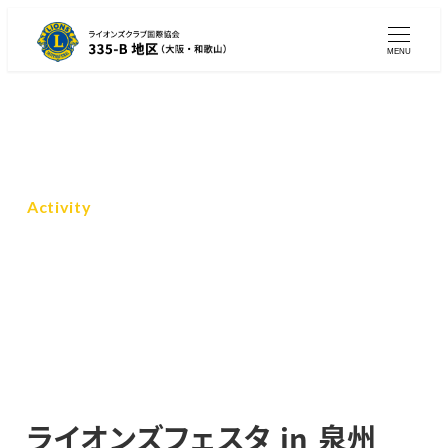
メ
イ
MENU
ン
コ
ン
テ
ン
Activity
ツ
アクティビティ
へ
移
動
ライオンズフェスタ in 泉州