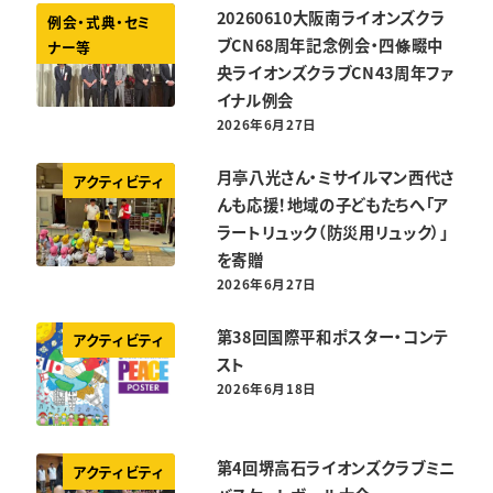
20260610大阪南ライオンズクラ
例会・式典・セミ
ブCN68周年記念例会・四條畷中
ナー等
央ライオンズクラブCN43周年ファ
イナル例会
2026年6月27日
投稿日
月亭八光さん・ミサイルマン西代さ
アクティビティ
んも応援！地域の子どもたちへ「ア
ラートリュック（防災用リュック）」
を寄贈
2026年6月27日
投稿日
第38回国際平和ポスター・コンテ
アクティビティ
スト
2026年6月18日
投稿日
第4回堺高石ライオンズクラブミニ
アクティビティ