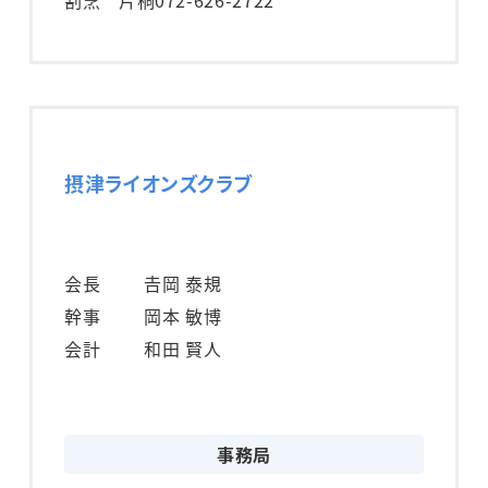
割烹 片桐
072-626-2722
摂津ライオンズクラブ
会長
𠮷岡 泰規
幹事
岡本 敏博
会計
和田 賢人
事務局