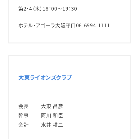
第2・4（木）
18：00～19：30
ホテル・アゴーラ大阪守口
06-6994-1111
大東ライオンズクラブ
会長
大東 昌彦
幹事
阿川 和臣
会計
水井 耕二