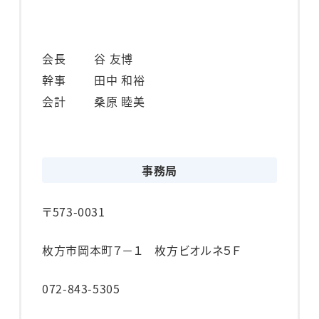
会長
谷 友博
幹事
田中 和裕
会計
桑原 睦美
事務局
〒573-0031
枚方市岡本町７－１ 枚方ビオルネ５Ｆ
072-843-5305