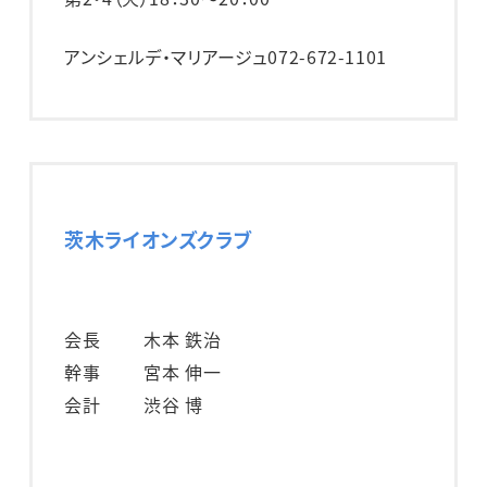
アンシェルデ・マリアージュ
072-672-1101
茨木ライオンズクラブ
会長
木本 鉄治
幹事
宮本 伸一
会計
渋谷 博