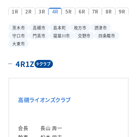
1R
2R
3R
4R
5R
6R
7R
8R
9R
茨木市
高槻市
島本町
枚方市
摂津市
守口市
門真市
寝屋川市
交野市
四条畷市
大東市
4R1Z
9クラブ
高槻ライオンズクラブ
会長
長山 壽一
幹事
松本 栄志