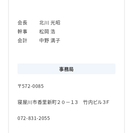
会長
北川 光昭
幹事
松岡 浩
会計
中野 満子
事務局
〒572-0085
寝屋川市香里新町２０－１３ 竹内ビル３Ｆ
072-831-2055