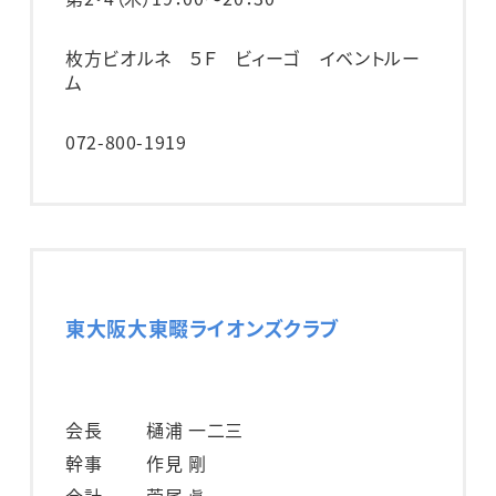
枚方ビオルネ ５Ｆ ビィーゴ イベントルー
ム
072-800-1919
東大阪大東畷ライオンズクラブ
会長
樋浦 一二三
幹事
作見 剛
会計
菅尾 眞一