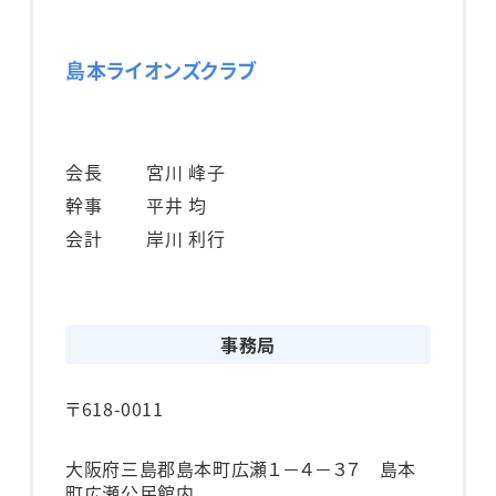
島本ライオンズクラブ
会長
宮川 峰子
幹事
平井 均
会計
岸川 利行
事務局
〒618-0011
大阪府三島郡島本町広瀬１－４－３７ 島本
町広瀬公民館内