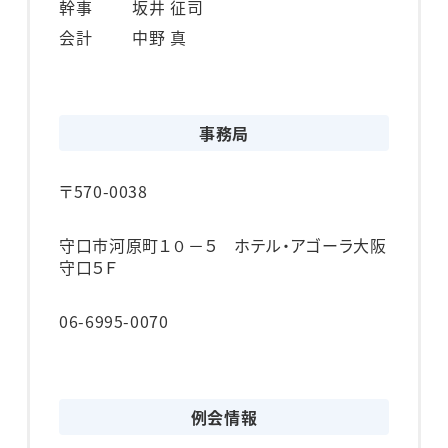
幹事
坂井 征司
会計
中野 真
事務局
〒570-0038
守口市河原町１０－５ ホテル・アゴーラ大阪
守口５Ｆ
06-6995-0070
例会情報