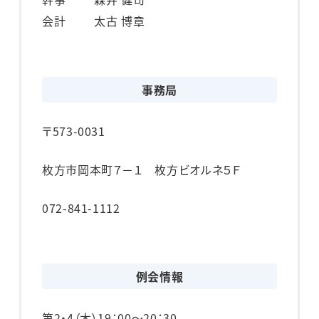
会計
太古 博章
事務局
〒573-0031
枚方市岡本町７－１ 枚方ビオルネ５Ｆ
072-841-1112
例会情報
第2・4（木）
19：00～20：30