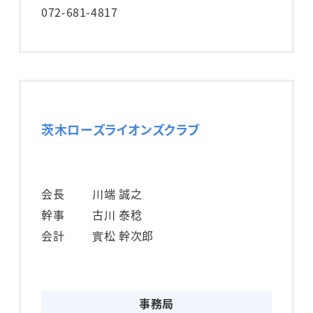
072-681-4817
茨木ローズライオンズクラブ
会長
川端 誠之
幹事
古川 泰稔
会計
實松 幹次郎
事務局