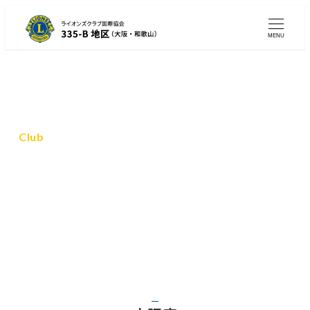
メ
イ
MENU
ン
コ
ン
テ
ン
Club
ツ
全クラブ紹介
へ
移
動