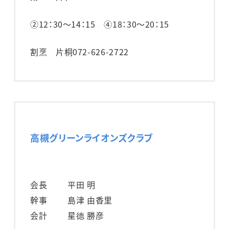
②12：30～14：15 ④18：30～20：15
割烹 片桐
072-626-2722
高槻グリーンライオンズクラブ
会長
平田 明
幹事
島津 由香里
会計
星德 勝彦