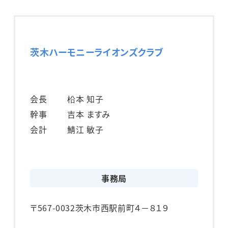
茨木ハーモニーライオンズクラブ
会長
柗本 知子
幹事
吉本 ますみ
会計
鯖江 敏子
事務局
〒567-0032
茨木市西駅前町４－８１９