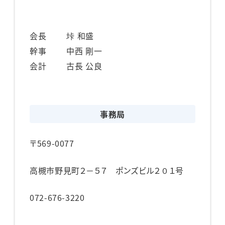
会長
垰 和盛
幹事
中西 剛一
会計
古長 公良
事務局
〒569-0077
高槻市野見町２－５７ ポンズビル２０１号
072-676-3220