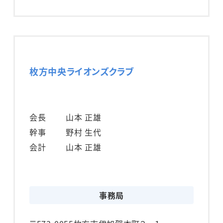
枚方中央ライオンズクラブ
会長
山本 正雄
幹事
野村 生代
会計
山本 正雄
事務局