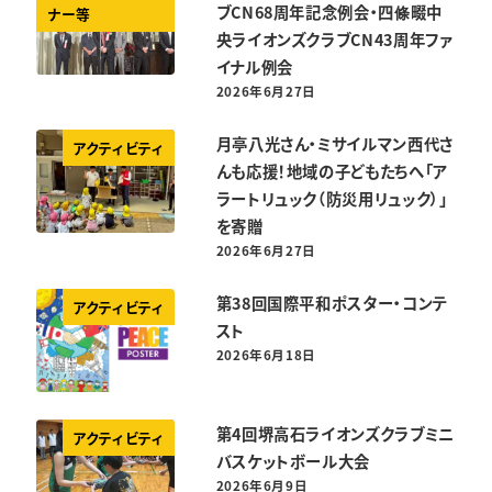
ブCN68周年記念例会・四條畷中
ナー等
央ライオンズクラブCN43周年ファ
イナル例会
2026年6月27日
投稿日
月亭八光さん・ミサイルマン西代さ
アクティビティ
んも応援！地域の子どもたちへ「ア
ラートリュック（防災用リュック）」
を寄贈
2026年6月27日
投稿日
第38回国際平和ポスター・コンテ
アクティビティ
スト
2026年6月18日
投稿日
第4回堺高石ライオンズクラブミニ
アクティビティ
バスケットボール大会
2026年6月9日