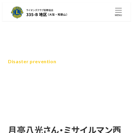
メ
イ
MENU
ン
コ
ン
テ
ン
Disaster prevention
ツ
被災地支援・防災活動
へ
移
動
月亭八光さん・ミサイルマン西